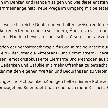
ch im Denken und Handeln zeigen und wie diese entstand
sammenhänge hilft, neue Wege im Umgang mit belasten
hrittweise hilfreiche Denk- und Verhaltensweisen zu för
anken zu erkennen und zu verändern, Ängste zu versteh
igene Handeln bewusster und selbstfürsorglicher auszur
den der Verhaltenstherapie fließen in meine Arbeit a
“ ein – darunter die Akzeptanz- und Commitment-Thera
hren, emotionsfokussierte Elemente und Methoden aus 
 Gedanken und Gefühle mit mehr Offenheit zu betracht
rker mit den eigenen Werten und Bedürfnissen zu verbin
ngs- und Achtsamkeitsübungen helfen, innere Ruhe zu 
umzugehen. So entsteht nach und nach mehr Klarheit, 